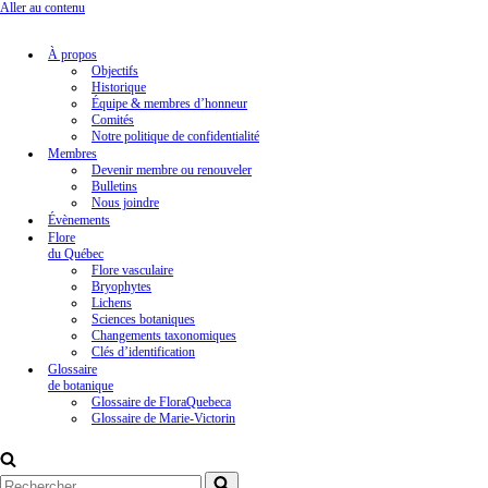
Aller au contenu
À propos
Objectifs
Historique
Équipe & membres d’honneur
Comités
Notre politique de confidentialité
Membres
Devenir membre ou renouveler
Bulletins
Nous joindre
Évènements
Flore
du Québec
Flore vasculaire
Bryophytes
Lichens
Sciences botaniques
Changements taxonomiques
Clés d’identification
Glossaire
de botanique
Glossaire de FloraQuebeca
Glossaire de Marie-Victorin
Rechercher...