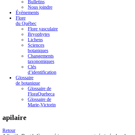
Bulletins
Nous joindre
Évènements
Flore
du Québec
Flore vasculaire
Bryophytes
Lichens
Sciences
botaniques
Changements
taxonomiques
Clés
d’identification
Glossaire
de botanique
Glossaire de
FloraQuebeca
Glossaire de
Marie-Victorin
apilaire
Retour