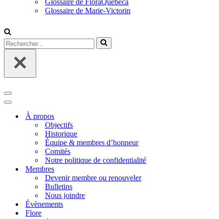
Glossaire de FloraQuebeca
Glossaire de Marie-Victorin
Rechercher...
Menu
de
Menu
navigation
de
À propos
navigation
Objectifs
Historique
Équipe & membres d’honneur
Comités
Notre politique de confidentialité
Membres
Devenir membre ou renouveler
Bulletins
Nous joindre
Évènements
Flore