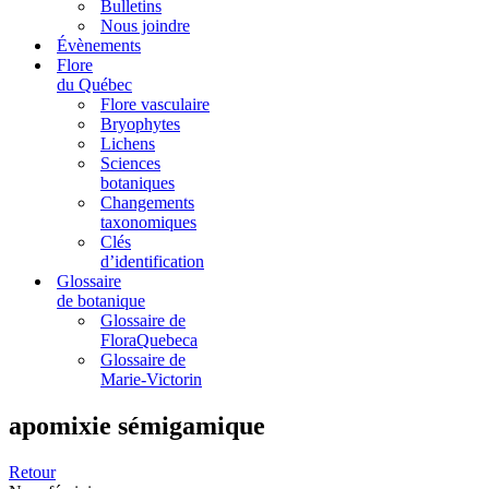
Bulletins
Nous joindre
Évènements
Flore
du Québec
Flore vasculaire
Bryophytes
Lichens
Sciences
botaniques
Changements
taxonomiques
Clés
d’identification
Glossaire
de botanique
Glossaire de
FloraQuebeca
Glossaire de
Marie-Victorin
apomixie sémigamique
Retour