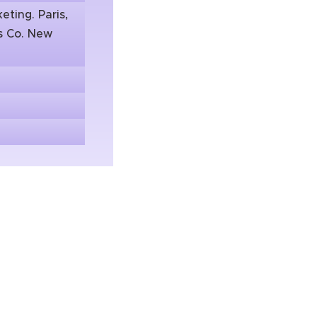
eting. Paris,
ss Co. New