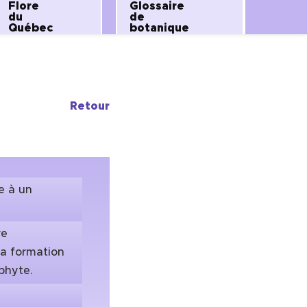
Flore
Glossaire
du
de
Québec
botanique
Retour
e à un
re
la formation
phyte.