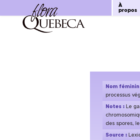
À
propos
Aller
au
contenu
Nom féminin
processus vég
Notes :
Le ga
chromosomique
des spores, l
Source :
Lexi