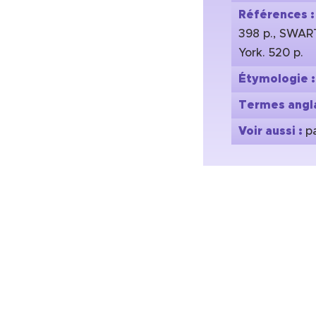
Références 
398 p., SWART
York. 520 p.
Étymologie 
Termes angla
Voir aussi :
p