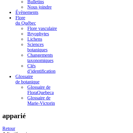
Bulletins
Nous joindre
Évènements
Flore
du Québec
Flore vasculaire
Bryophytes
Lichens
Sciences
botaniques
Changements
taxonomiques
Clés
d’identification
Glossaire
de botanique
Glossaire de
FloraQuebeca
Glossaire de
Marie-Victorin
apparié
Retour