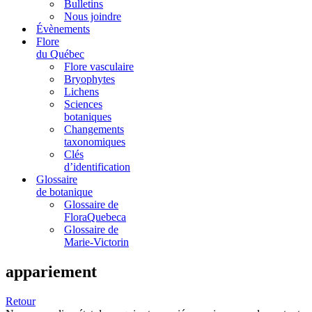
Bulletins
Nous joindre
Évènements
Flore
du Québec
Flore vasculaire
Bryophytes
Lichens
Sciences
botaniques
Changements
taxonomiques
Clés
d’identification
Glossaire
de botanique
Glossaire de
FloraQuebeca
Glossaire de
Marie-Victorin
appariement
Retour