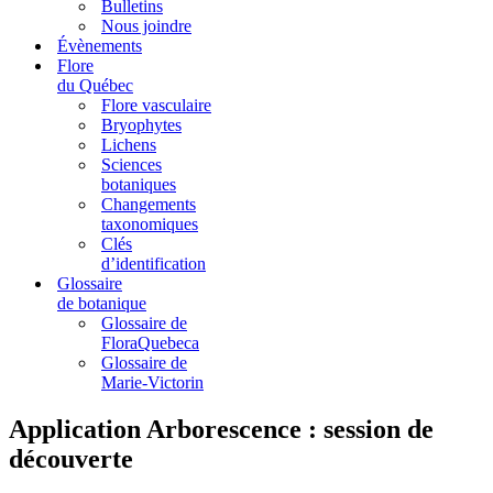
Bulletins
Nous joindre
Évènements
Flore
du Québec
Flore vasculaire
Bryophytes
Lichens
Sciences
botaniques
Changements
taxonomiques
Clés
d’identification
Glossaire
de botanique
Glossaire de
FloraQuebeca
Glossaire de
Marie-Victorin
Application Arborescence : session de
découverte