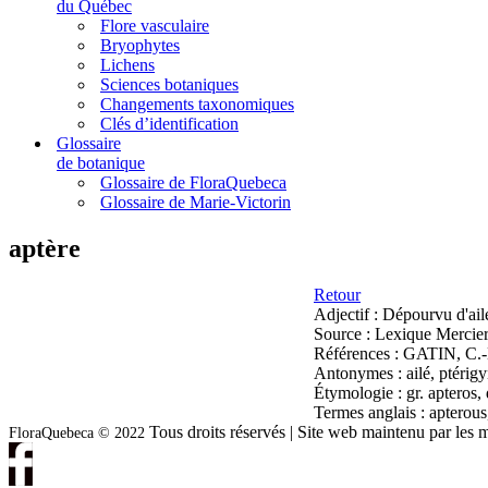
du Québec
Flore vasculaire
Bryophytes
Lichens
Sciences botaniques
Changements taxonomiques
Clés d’identification
Glossaire
de botanique
Glossaire de FloraQuebeca
Glossaire de Marie-Victorin
aptère
Retour
Adjectif :
Dépourvu d'ail
Source :
Lexique Mercier
Références :
GATIN, C.-L.
Antonymes :
ailé, ptérig
Étymologie :
gr. apteros, 
Termes anglais :
apterous
Tous droits réservés | Site web maintenu par l
FloraQuebeca © 2022