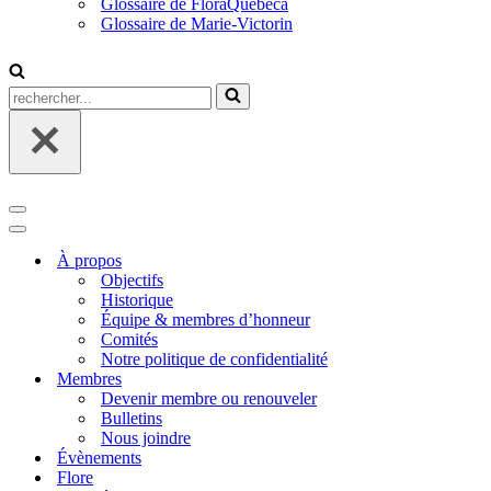
Glossaire de FloraQuebeca
Glossaire de Marie-Victorin
Rechercher...
Menu
de
Menu
navigation
de
À propos
navigation
Objectifs
Historique
Équipe & membres d’honneur
Comités
Notre politique de confidentialité
Membres
Devenir membre ou renouveler
Bulletins
Nous joindre
Évènements
Flore