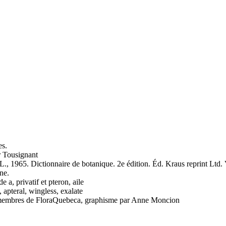
es.
 Tousignant
, 1965. Dictionnaire de botanique. 2e édition. Éd. Kraus reprint Ltd.
yne.
de a, privatif et pteron, aile
, apteral, wingless, exalate
es membres de FloraQuebeca, graphisme par Anne Moncion