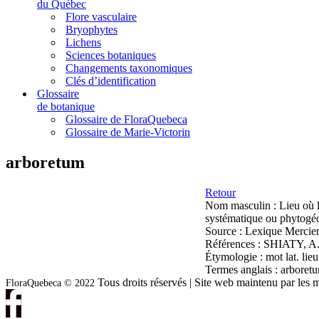
du Québec
Flore vasculaire
Bryophytes
Lichens
Sciences botaniques
Changements taxonomiques
Clés d’identification
Glossaire
de botanique
Glossaire de FloraQuebeca
Glossaire de Marie-Victorin
arboretum
Retour
Nom masculin :
Lieu où l
systématique ou phytogé
Source :
Lexique Mercier
Références :
SHIATY, A.E.
Étymologie :
mot lat. lie
Termes anglais :
arboret
Tous droits réservés | Site web maintenu par l
FloraQuebeca © 2022