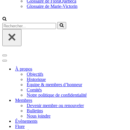
Glossaire de FloraQuebeca
Glossaire de Marie-Victorin
Rechercher...
Menu
de
Menu
navigation
de
À propos
navigation
Objectifs
Historique
Équipe & membres d’honneur
Comités
Notre politique de confidentialité
Membres
Devenir membre ou renouveler
Bulletins
Nous joindre
Évènements
Flore