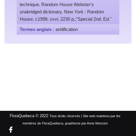
technique, Random House Webster's
unabridged dictionary. New York : Random
House, c1998. xxvi, 2230 p.;"Special 2nd. Ed."
Termes anglais :
aridification
FloraQuebeca © 2022
Tous droits réservés | Site web maintenu par les
membres de FloraQuebeca, graphisme par Anne Moncion