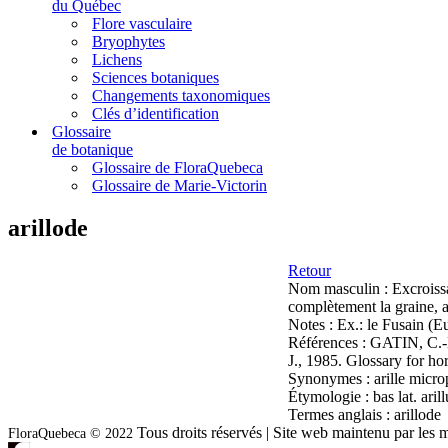
du Québec
Flore vasculaire
Bryophytes
Lichens
Sciences botaniques
Changements taxonomiques
Clés d’identification
Glossaire
de botanique
Glossaire de FloraQuebeca
Glossaire de Marie-Victorin
arillode
Retour
Nom masculin :
Excroiss
complètement la graine, a
Notes :
Ex.: le Fusain (
Références :
GATIN, C.-L
J., 1985. Glossary for ho
Synonymes :
arille micro
Étymologie :
bas lat. aril
Termes anglais :
arillode
Tous droits réservés | Site web maintenu par l
FloraQuebeca © 2022