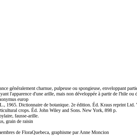
ance généralement charnue, pulpeuse ou spongieuse, enveloppant parti
yant l'apparence d'une arille, mais non développée à partir de l'hile ou 
Euonymus europ
., 1965. Dictionnaire de botanique. 2e édition. Éd. Kraus reprint Ltd
rticultural crops. Éd. John Wiley and Sons. New York, 898 p.
pylaire, fausse-arille.
lus, grain de raisin
es membres de FloraQuebeca, graphisme par Anne Moncion