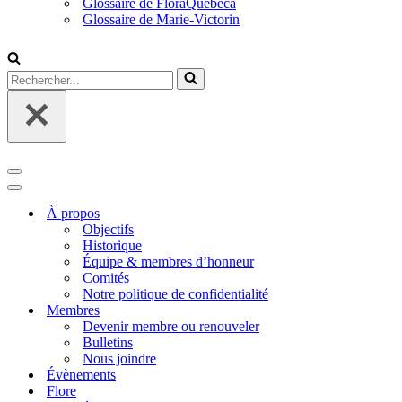
Glossaire de FloraQuebeca
Glossaire de Marie-Victorin
Rechercher...
Menu
de
Menu
navigation
de
À propos
navigation
Objectifs
Historique
Équipe & membres d’honneur
Comités
Notre politique de confidentialité
Membres
Devenir membre ou renouveler
Bulletins
Nous joindre
Évènements
Flore