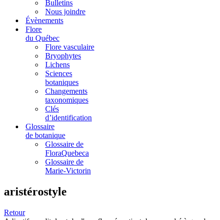
Bulletins
Nous joindre
Évènements
Flore
du Québec
Flore vasculaire
Bryophytes
Lichens
Sciences
botaniques
Changements
taxonomiques
Clés
d’identification
Glossaire
de botanique
Glossaire de
FloraQuebeca
Glossaire de
Marie-Victorin
aristérostyle
Retour