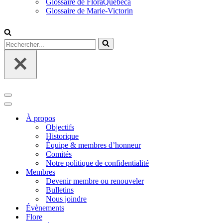
Glossaire de FloraQuebeca
Glossaire de Marie-Victorin
Rechercher...
Menu
de
Menu
navigation
de
À propos
navigation
Objectifs
Historique
Équipe & membres d’honneur
Comités
Notre politique de confidentialité
Membres
Devenir membre ou renouveler
Bulletins
Nous joindre
Évènements
Flore