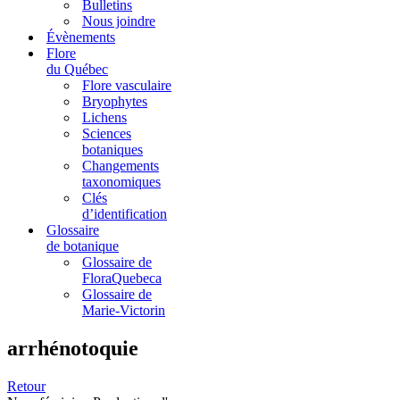
Bulletins
Nous joindre
Évènements
Flore
du Québec
Flore vasculaire
Bryophytes
Lichens
Sciences
botaniques
Changements
taxonomiques
Clés
d’identification
Glossaire
de botanique
Glossaire de
FloraQuebeca
Glossaire de
Marie-Victorin
arrhénotoquie
Retour