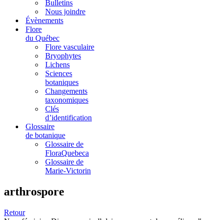
Bulletins
Nous joindre
Évènements
Flore
du Québec
Flore vasculaire
Bryophytes
Lichens
Sciences
botaniques
Changements
taxonomiques
Clés
d’identification
Glossaire
de botanique
Glossaire de
FloraQuebeca
Glossaire de
Marie-Victorin
arthrospore
Retour