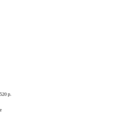
520 p.
e