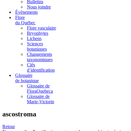
Bulletins
Nous joindre
Évènements
Flore
du Québec
Flore vasculaire
Bryophytes
Lichens
Sciences
botaniques
Changements
taxonomiques
Clés
d’identification
Glossaire
de botanique
Glossaire de
FloraQuebeca
Glossaire de
Marie-Victorin
ascostroma
Retour