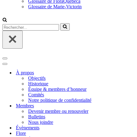
Glossaire de FloraQuebeca
Glossaire de Marie-Victorin
Rechercher...
Menu
de
Menu
navigation
de
À propos
navigation
Objectifs
Historique
Équipe & membres d’honneur
Comités
Notre politique de confidentialité
Membres
Devenir membre ou renouveler
Bulletins
Nous joindre
Évènements
Flore