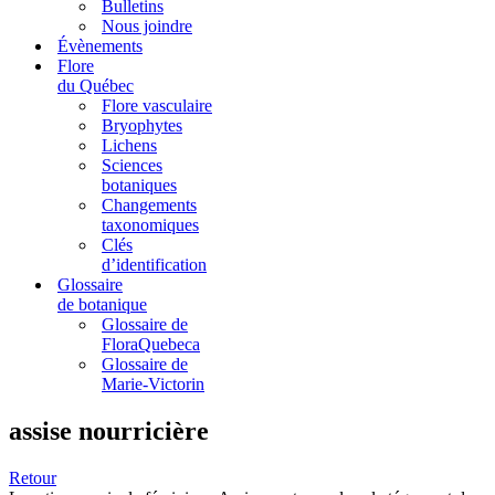
Bulletins
Nous joindre
Évènements
Flore
du Québec
Flore vasculaire
Bryophytes
Lichens
Sciences
botaniques
Changements
taxonomiques
Clés
d’identification
Glossaire
de botanique
Glossaire de
FloraQuebeca
Glossaire de
Marie-Victorin
assise nourricière
Retour