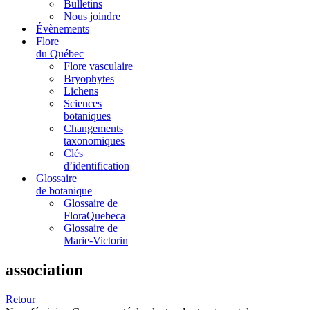
Bulletins
Nous joindre
Évènements
Flore
du Québec
Flore vasculaire
Bryophytes
Lichens
Sciences
botaniques
Changements
taxonomiques
Clés
d’identification
Glossaire
de botanique
Glossaire de
FloraQuebeca
Glossaire de
Marie-Victorin
association
Retour