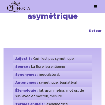
Aller
asymétrique
au
contenu
Retour
Adjectif :
Qui n'est pas symétrique.
Source :
La flore laurentienne
Synonymes :
inéquilatéral.
Antonymes :
symétrique, équilatéral.
Étymologie :
lat. asummetria., mot gr., de
sun, avec et metron, mesure
Termes anglais :
asymmetrical