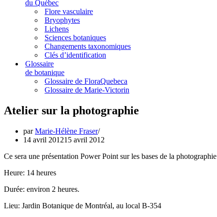
du Québec
Flore vasculaire
Bryophytes
Lichens
Sciences botaniques
Changements taxonomiques
Clés d’identification
Glossaire
de botanique
Glossaire de FloraQuebeca
Glossaire de Marie-Victorin
Atelier sur la photographie
par
Marie-Hélène Fraser
14 avril 2012
15 avril 2012
Ce sera une présentation Power Point sur les bases de la photographie
Heure: 14 heures
Durée: environ 2 heures.
Lieu: Jardin Botanique de Montréal, au local B-354