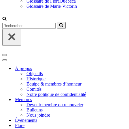
Glossaire de FloraQuebeca
Glossaire de Marie-Victorin
Rechercher...
Menu
de
Menu
navigation
de
À propos
navigation
Objectifs
Historique
Équipe & membres d’honneur
Comités
Notre politique de confidentialité
Membres
Devenir membre ou renouveler
Bulletins
Nous joindre
Évènements
Flore