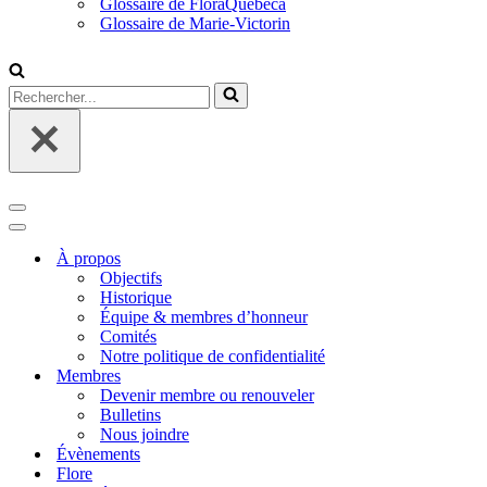
Glossaire de FloraQuebeca
Glossaire de Marie-Victorin
Rechercher...
Menu
de
Menu
navigation
de
À propos
navigation
Objectifs
Historique
Équipe & membres d’honneur
Comités
Notre politique de confidentialité
Membres
Devenir membre ou renouveler
Bulletins
Nous joindre
Évènements
Flore