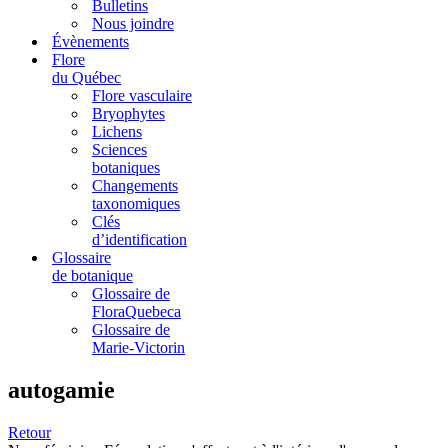
Bulletins
Nous joindre
Évènements
Flore
du Québec
Flore vasculaire
Bryophytes
Lichens
Sciences
botaniques
Changements
taxonomiques
Clés
d’identification
Glossaire
de botanique
Glossaire de
FloraQuebeca
Glossaire de
Marie-Victorin
autogamie
Retour