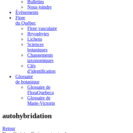
Bulletins
Nous joindre
Évènements
Flore
du Québec
Flore vasculaire
Bryophytes
Lichens
Sciences
botaniques
Changements
taxonomiques
Clés
d’identification
Glossaire
de botanique
Glossaire de
FloraQuebeca
Glossaire de
Marie-Victorin
autohybridation
Retour