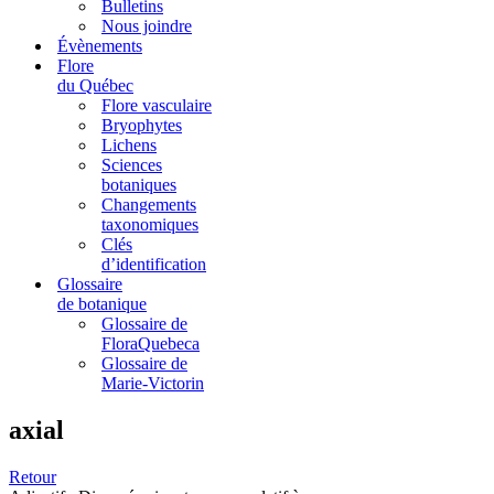
Bulletins
Nous joindre
Évènements
Flore
du Québec
Flore vasculaire
Bryophytes
Lichens
Sciences
botaniques
Changements
taxonomiques
Clés
d’identification
Glossaire
de botanique
Glossaire de
FloraQuebeca
Glossaire de
Marie-Victorin
axial
Retour