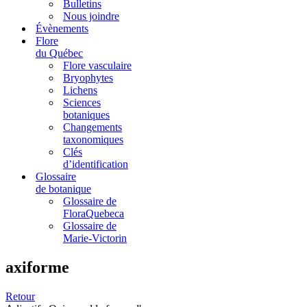
Bulletins
Nous joindre
Évènements
Flore
du Québec
Flore vasculaire
Bryophytes
Lichens
Sciences
botaniques
Changements
taxonomiques
Clés
d’identification
Glossaire
de botanique
Glossaire de
FloraQuebeca
Glossaire de
Marie-Victorin
axiforme
Retour