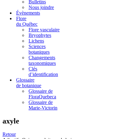
Bulletins
Nous joindre
Évènements
Flore
du Québec
Flore vasculaire
Bryophytes
Lichens
Sciences
botaniques
Changements
taxonomiques
Clés
d’identification
Glossaire
de botanique
Glossaire de
FloraQuebeca
Glossaire de
Marie-Victorin
axyle
Retour