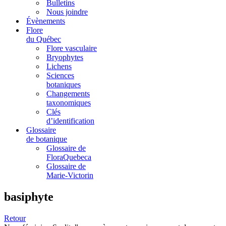
Bulletins
Nous joindre
Évènements
Flore
du Québec
Flore vasculaire
Bryophytes
Lichens
Sciences
botaniques
Changements
taxonomiques
Clés
d’identification
Glossaire
de botanique
Glossaire de
FloraQuebeca
Glossaire de
Marie-Victorin
basiphyte
Retour