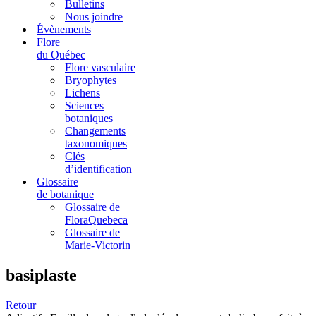
Bulletins
Nous joindre
Évènements
Flore
du Québec
Flore vasculaire
Bryophytes
Lichens
Sciences
botaniques
Changements
taxonomiques
Clés
d’identification
Glossaire
de botanique
Glossaire de
FloraQuebeca
Glossaire de
Marie-Victorin
basiplaste
Retour