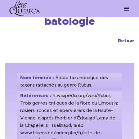
Aller
batologie
au
contenu
Retour
Nom féminin :
Étude taxonomique des
taxons rattachés au genre Rubus.
Références :
fr.wikipedia.org/wiki/Rubus,
Trois genres critiques de la flore du Limousin:
rosiers, ronces et épervièrers de la Haute-
Vienne, d'après l'herbier d'Édouard Lamy de
la Chapelle, E. Tualinaud, 1890,
www.tilkens.be/index.php/fr/liste-de-