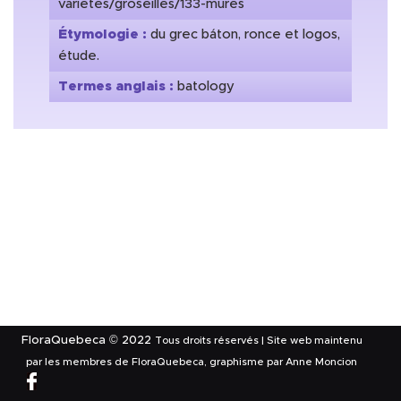
varietes/groseilles/133-mures
Étymologie :
du grec báton, ronce et logos,
étude.
Termes anglais :
batology
FloraQuebeca © 2022
Tous droits réservés | Site web maintenu
par les membres de FloraQuebeca, graphisme par Anne Moncion