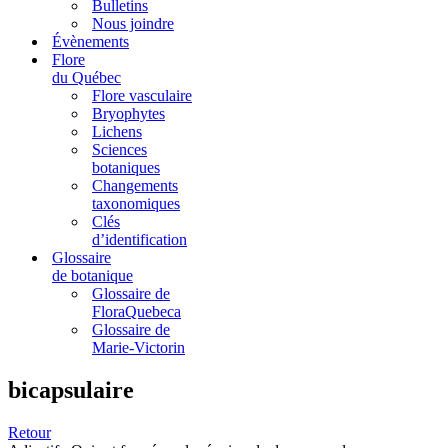
Bulletins
Nous joindre
Évènements
Flore
du Québec
Flore vasculaire
Bryophytes
Lichens
Sciences
botaniques
Changements
taxonomiques
Clés
d’identification
Glossaire
de botanique
Glossaire de
FloraQuebeca
Glossaire de
Marie-Victorin
bicapsulaire
Retour