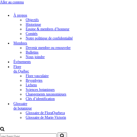
Aller au contenu
À propos
Objectifs
Historique
Équipe & membres d’honneur
Comités
Notre politique de confidentialité
Membres
Devenir membre ou renouveler
Bulletins
Nous joindre
Évènements
Flore
du Québec
Flore vasculaire
Bryophytes
Lichens
Sciences botaniques
Changements taxonomiques
Clés d’identification
Glossaire
de botanique
Glossaire de FloraQuebeca
Glossaire de Marie-Victorin
Rechercher...