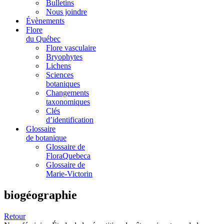
Bulletins
Nous joindre
Évènements
Flore
du Québec
Flore vasculaire
Bryophytes
Lichens
Sciences
botaniques
Changements
taxonomiques
Clés
d’identification
Glossaire
de botanique
Glossaire de
FloraQuebeca
Glossaire de
Marie-Victorin
biogéographie
Retour