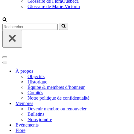
Glossaire de FloraQuebeca
Glossaire de Marie-Victorin
Rechercher...
Menu
de
Menu
navigation
de
À propos
navigation
Objectifs
Historique
Équipe & membres d’honneur
Comités
Notre politique de confidentialité
Membres
Devenir membre ou renouveler
Bulletins
Nous joindre
Évènements
Flore