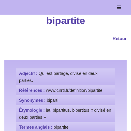
Aller
bipartite
au
contenu
Retour
Adjectif :
Qui est partagé, divisé en deux
parties.
Références :
www.cnrtl.fr/definition/bipartite
Synonymes :
biparti
Étymologie :
lat. bipartitus, bipertitus « divisé en
deux parties »
Termes anglais :
bipartite