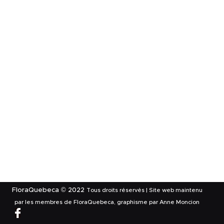
FloraQuebeca © 2022
Tous droits réservés | Site web maintenu
par les membres de FloraQuebeca, graphisme par Anne Moncion