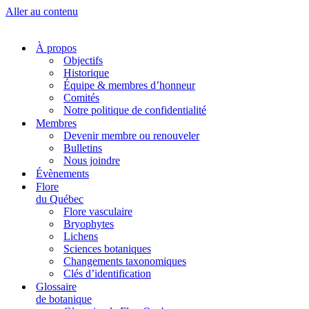
Aller au contenu
À propos
Objectifs
Historique
Équipe & membres d’honneur
Comités
Notre politique de confidentialité
Membres
Devenir membre ou renouveler
Bulletins
Nous joindre
Évènements
Flore
du Québec
Flore vasculaire
Bryophytes
Lichens
Sciences botaniques
Changements taxonomiques
Clés d’identification
Glossaire
de botanique