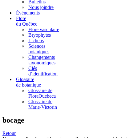
Bulletins
Nous joindre
Évènements
Flore
du Québec
Flore vasculaire
Bryophytes
Lichens
Sciences
botaniques
Changements
taxonomiques
Clés
d’identification
Glossaire
de botanique
Glossaire de
FloraQuebeca
Glossaire de
Marie-Victorin
bocage
Retour