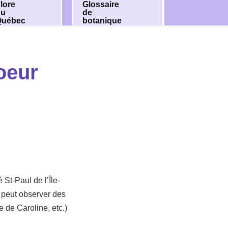
lore
Glossaire
du
de
Québec
botanique
oeur
é St-Paul de l’Île-
n peut observer des
e de Caroline, etc.)