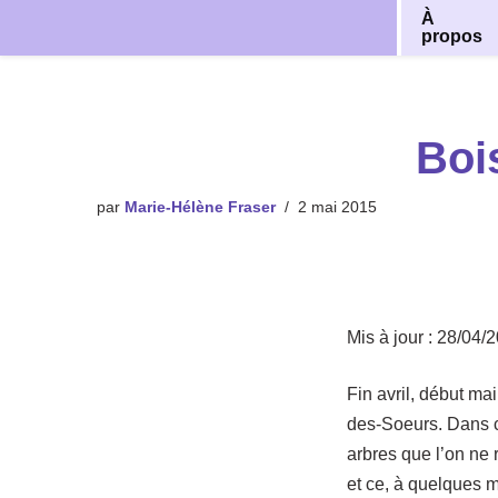
À
propos
Aller
au
contenu
Boi
par
Marie-Hélène Fraser
2 mai 2015
Mis à jour : 28/04/
Fin avril, début mai
des-Soeurs. Dans ce
arbres que l’on ne 
et ce, à quelques m