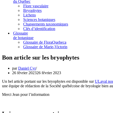
du Québec
Flore vasculaire
Bryophytes
Lichens
Sciences botaniques
Changements taxonomiques
Clés d’identification
Glossaire
de botanique
Glossaire de FloraQuebeca
Glossaire de Marie-Victorin
Bon article sur les bryophytes
par
Daniel Cyr
26 février 2023
26 février 2023
Un bel article portant sur les bryophytes est disponible sur
ULaval nou
une équipe de rédaction de la Société québécoise de bryologie bien au 
Merci Jean pour l’information