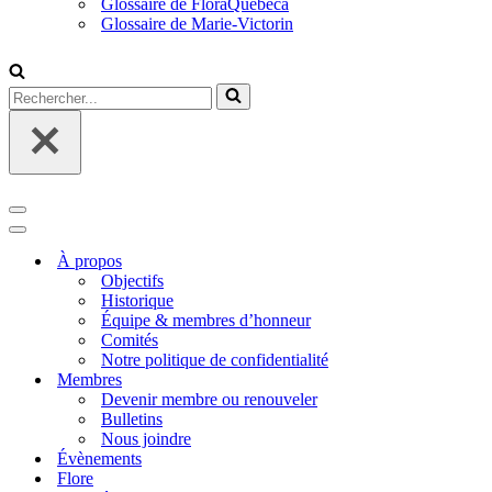
Glossaire de FloraQuebeca
Glossaire de Marie-Victorin
Rechercher...
Menu
de
Menu
navigation
de
À propos
navigation
Objectifs
Historique
Équipe & membres d’honneur
Comités
Notre politique de confidentialité
Membres
Devenir membre ou renouveler
Bulletins
Nous joindre
Évènements
Flore