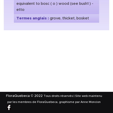
equivalent to bosc ( o ) wood (see bush1 ) -
etto
Termes anglais :
grove, thicket, bosket
FloraQuebeca © 2022
Tous droits réservés | Site web maintenu
par les membres de FloraQuebeca, graphisme par Anne Moncion