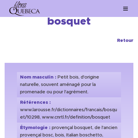
Aller
bosquet
au
contenu
Retour
Nom masculin :
Petit bois, d'origine
naturelle, souvent aménagé pour la
promenade ou pour l'agrément.
Références :
www.larousse.fr/dictionnaires/francais/bosqu
et/10298, www.cnrtl.fr/definition/bosquet
Étymologie :
provençal bosquet, de l'ancien
provençal bosc, bois, Italian boschetto,