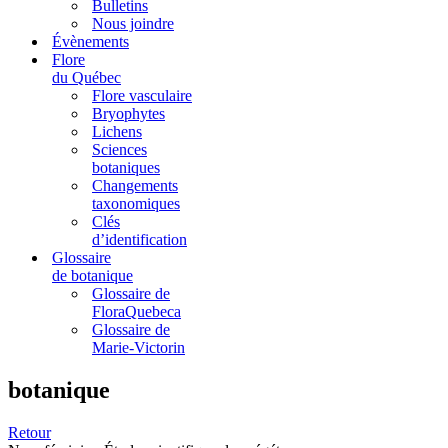
Bulletins
Nous joindre
Évènements
Flore
du Québec
Flore vasculaire
Bryophytes
Lichens
Sciences
botaniques
Changements
taxonomiques
Clés
d’identification
Glossaire
de botanique
Glossaire de
FloraQuebeca
Glossaire de
Marie-Victorin
botanique
Retour