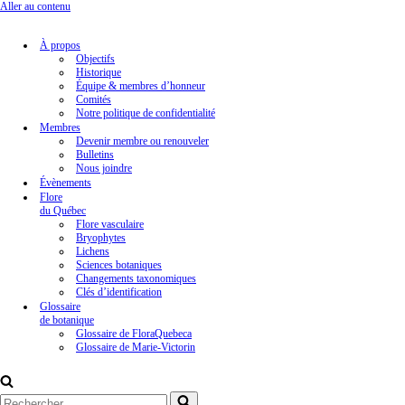
Aller au contenu
À propos
Objectifs
Historique
Équipe & membres d’honneur
Comités
Notre politique de confidentialité
Membres
Devenir membre ou renouveler
Bulletins
Nous joindre
Évènements
Flore
du Québec
Flore vasculaire
Bryophytes
Lichens
Sciences botaniques
Changements taxonomiques
Clés d’identification
Glossaire
de botanique
Glossaire de FloraQuebeca
Glossaire de Marie-Victorin
Rechercher...