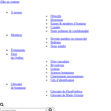
Aller au contenu
À propos
Objectifs
Historique
Équipe & membres d’honneur
Comités
Notre politique de confidentialité
Membres
Devenir membre ou renouveler
Bulletins
Nous joindre
Évènements
Flore
du Québec
Flore vasculaire
Bryophytes
Lichens
Sciences botaniques
Changements taxonomiques
Clés d’identification
Glossaire
de botanique
Glossaire de FloraQuebeca
Glossaire de Marie-Victorin
Rechercher...