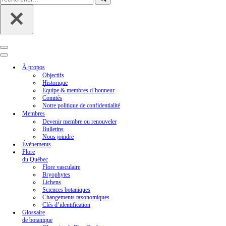
Menu
de
Menu
navigation
de
À propos
navigation
Objectifs
Historique
Équipe & membres d’honneur
Comités
Notre politique de confidentialité
Membres
Devenir membre ou renouveler
Bulletins
Nous joindre
Évènements
Flore
du Québec
Flore vasculaire
Bryophytes
Lichens
Sciences botaniques
Changements taxonomiques
Clés d’identification
Glossaire
de botanique