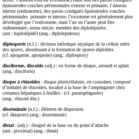
épaissiesdes couches péristomiales externe et primaire, l’anneau
interne (endostome), des parois contiguës épaissiesdes couches
péristomiales primaire et interne; l’exostome est généralement plus
développé que l’endostome, mais l’un ou l’autre peut être
rudimentaire; sensu stricto: membre des diplolépisées
(ant.: haplolépidé) (ang.: diplolepidous)
diplosporie
(n.f.) : division méiotique atypique de la cellule mère
des spores, aboutissant à la formation de spores diploïdes
(cf. apogamie, aposporie) (ang.: diplospory)
disciforme, discoïde
(adj.) : en forme de disque, arrondi et aplati
(ang.: disciform)
disque à rhizoïdes
: disque pluricellulaire, en coussinet, composé
d’initiales de rhizoïdes, localisé à la base de l’amphigastre chez
certaines hépatiques à feuilles : (cf. paramphigastre)
(ang.: rhizoid disc)
disséminule
(n.f.) : élément de dispersion
(cf. diaspore) (ang.: disseminule)
distal
: (adj.) : éloigné de la base ou du point d’attache
(ant.: proximal) (ang.: distal)