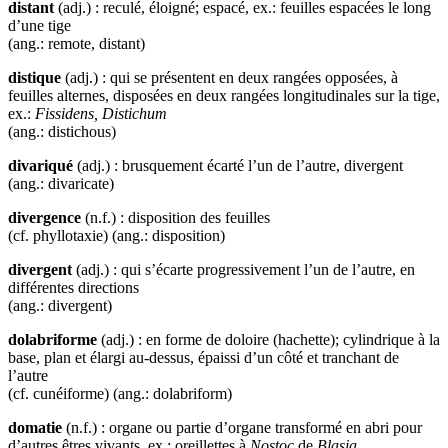
distant
(adj.) : reculé, éloigné; espacé, ex.: feuilles espacées le long
d’une tige
(ang.: remote, distant)
distique
(adj.) : qui se présentent en deux rangées opposées, à
feuilles alternes, disposées en deux rangées longitudinales sur la tige,
ex.:
Fissidens, Distichum
(ang.: distichous)
divariqué
(adj.) : brusquement écarté l’un de l’autre, divergent
(ang.: divaricate)
divergence
(n.f.) : disposition des feuilles
(cf. phyllotaxie) (ang.: disposition)
divergent
(adj.) : qui s’écarte progressivement l’un de l’autre, en
différentes directions
(ang.: divergent)
dolabriforme
(adj.) : en forme de doloire (hachette); cylindrique à la
base, plan et élargi au-dessus, épaissi d’un côté et tranchant de
l’autre
(cf. cunéiforme) (ang.: dolabriform)
domatie
(n.f.) : organe ou partie d’organe transformé en abri pour
d’autres êtres vivants, ex.: oreillettes à
Nostoc
de
Blasia