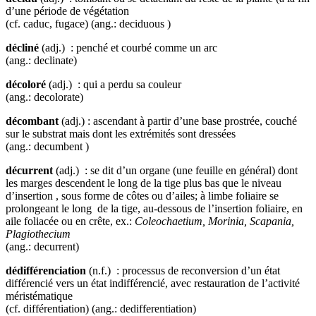
d’une période de végétation
(cf. caduc, fugace) (ang.: deciduous )
décliné
(adj.) : penché et courbé comme un arc
(ang.: declinate)
décoloré
(adj.) : qui a perdu sa couleur
(ang.: decolorate)
décombant
(adj.) : ascendant à partir d’une base prostrée, couché
sur le substrat mais dont les extrémités sont dressées
(ang.: decumbent )
décurrent
(adj.) : se dit d’un organe (une feuille en général) dont
les marges descendent le long de la tige plus bas que le niveau
d’insertion , sous forme de côtes ou d’ailes; à limbe foliaire se
prolongeant le long de la tige, au-dessous de l’insertion foliaire, en
aile foliacée ou en crête, ex.:
Coleochaetium, Morinia, Scapania,
Plagiothecium
(ang.: decurrent)
dédifférenciation
(n.f.) : processus de reconversion d’un état
différencié vers un état indifférencié, avec restauration de l’activité
méristématique
(cf. différentiation) (ang.: dedifferentiation)