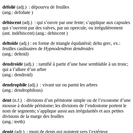
défolié
(adj.) : dépourvu de feuilles
(ang.: defoliate )
déhiscent
(adj.) : qui s’ouvre par une fente; s’applique aux capsules
qui s’ouvrent par des valves, par un opercule, ou irrégulièrement
(ant. indéhiscent) (ang.: dehiscent )
deltoïde
(adj.) : en forme de triangle équilatéral; delta grec, ex.:
feuilles caulinaires de
Hypnodendron dendroides
(ang.: deltoid)
dendroïde
(adj.) : ramifié à partir d’une base semblable à un tronc;
qui a l’allure d’un arbre
(ang.: dendroid)
dendrophile
(adj.) : vivant sur ou parmi les arbres
(ang.: dendrophilous)
dent
(n.f.) : divisions d’un péristome simple ou de l’exostome d’une
mousse à double péristome; les divisions de l’endostome portent le
nom de segments; s’applique aussi aux irrégularités et aux petites
divisions de la marge des feuilles
(ang.: teeth)
denté
(adj.) : muni de dents qui pointent vers l’extérieur