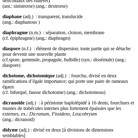
hélicoïdaux des élatères)
(ant.: sinistrorse) (ang.: dextrorse)
diaphane
(adj.) : transparent, translucide
(ang.: diaphanous )
diaphragme
(n.m.) : séparation, cloison, membrane
(cf. épiphragme) (ang.: diaphragm)
diaspore
(n.f.) : élément de dispersion; toute partie qui se détache
pour devenir une nouvelle plante
(cf.spore, gemmule, propagule, bulbille) (syn.: dissémule) (ang.:
diaspore)
dichotome, dichotomique
(adj.) : fourchu, divisé en deux
ramifications d’égale importance; qui porte une paire de rameaux
égaux
(cf. bifurqué, fausse dichotomie) (ang.: dichotomous)
dicranoïde
(adj.) : à péristome haplolépidé à 16 dents, fourchues et
munies de trabécules internes plus fortement épaissies que les
externes, ex.:
Dicranum, Fissidens, Leucobryum
(ang.: dicranoid)
didyme
(adj.) : divisé en deux [à divisions de dimensions
semblables]