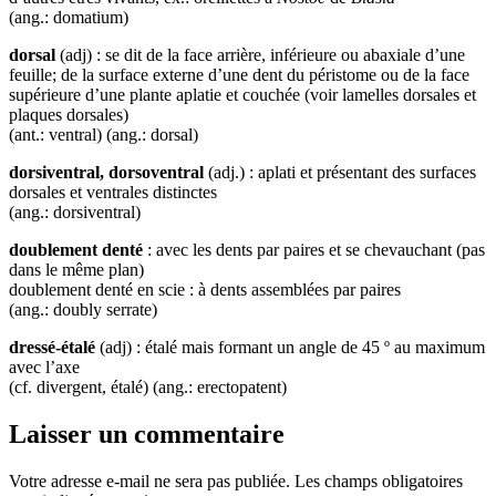
(ang.: domatium)
dorsal
(adj) : se dit de la face arrière, inférieure ou abaxiale d’une
feuille; de la surface externe d’une dent du péristome ou de la face
supérieure d’une plante aplatie et couchée (voir lamelles dorsales et
plaques dorsales)
(ant.: ventral) (ang.: dorsal)
dorsiventral, dorsoventral
(adj.) : aplati et présentant des surfaces
dorsales et ventrales distinctes
(ang.: dorsiventral)
doublement denté
: avec les dents par paires et se chevauchant (pas
dans le même plan)
doublement denté en scie : à dents assemblées par paires
(ang.: doubly serrate)
dressé-étalé
(adj) : étalé mais formant un angle de 45 º au maximum
avec l’axe
(cf. divergent, étalé) (ang.: erectopatent)
Laisser un commentaire
Votre adresse e-mail ne sera pas publiée.
Les champs obligatoires