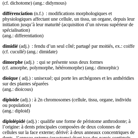
(cf. dichotome) (ang.: didymous)
différenciation
(n.f.) : modifications morphologiques et
physiologiques affectant une cellule, un tissu, un organe, depuis leur
initiation jusqu’à leur maturité (acquisition d’un niveau supérieur de
spécialisation)
(ang.: differentiation)
dimidié
(adj.) : fendu d’un seul côté; partagé par moitiés, ex.: coiffe
(cf. cucullé) (ang.: dimidate)
dimorphe
(adj.) : qui se présente sous deux formes
(cf. amorphe, polymorphe, hétéromorphe) (ang.: dimorphic)
dioïque
( adj.) : unisexué; qui porte les archégones et les anthéridies
sur des plantes séparées
(ang.: dioicous)
diploïde
(adj.) : à 2n chromosomes (cellule, tissu, organe, individu
ou population)
(ang.: diploid)
diplolépidé
(adj.) : qualifie une forme de péristome anthrodonte; à
l’origine: à dents principales composées de deux colonnes de
cellules sur la face externe; dérivé: à deux anneaux concentriques de
dents, l’anneau externe (exostome) étant issu des parois contiguës