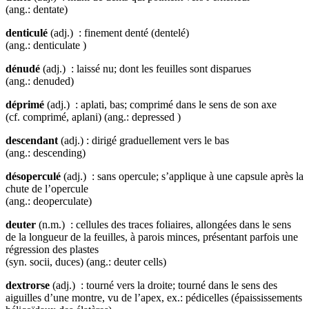
(ang.: dentate)
denticulé
(adj.) : finement denté (dentelé)
(ang.: denticulate )
dénudé
(adj.) : laissé nu; dont les feuilles sont disparues
(ang.: denuded)
déprimé
(adj.) : aplati, bas; comprimé dans le sens de son axe
(cf. comprimé, aplani) (ang.: depressed )
descendant
(adj.) : dirigé graduellement vers le bas
(ang.: descending)
désoperculé
(adj.) : sans opercule; s’applique à une capsule après la
chute de l’opercule
(ang.: deoperculate)
deuter
(n.m.) : cellules des traces foliaires, allongées dans le sens
de la longueur de la feuilles, à parois minces, présentant parfois une
régression des plastes
(syn. socii, duces) (ang.: deuter cells)
dextrorse
(adj.) : tourné vers la droite; tourné dans le sens des
aiguilles d’une montre, vu de l’apex, ex.: pédicelles (épaississements