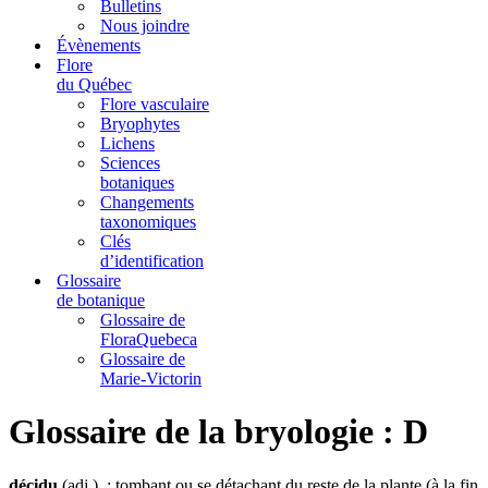
Bulletins
Nous joindre
Évènements
Flore
du Québec
Flore vasculaire
Bryophytes
Lichens
Sciences
botaniques
Changements
taxonomiques
Clés
d’identification
Glossaire
de botanique
Glossaire de
FloraQuebeca
Glossaire de
Marie-Victorin
Glossaire de la bryologie : D
décidu
(adj.) : tombant ou se détachant du reste de la plante (à la fin