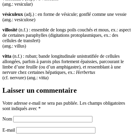
(ang.: vesicular)
vésiculeux
(adj.) : en forme de vésicule; gonflé comme une vessie
(ang.: vesiculose)
villosité
(n.f.) : ensemble de longs poils couchés et mous, ex.: aspect
de certaines paraphylles (digitations protoplasmiques, ex.: des
cellules de transfert)
(ang.: villus)
vitta
(n.f.) : ruban; bande longitudinale unistratifiée de cellules
allongées, parfois à parois plus fortement épaissies, parcourant le
limbe d’une feuille (ou d’un amphigastre), et ressemblant à une
nervure chez certaines hépatiques, ex.:
Herbertus
(cf. nervure) (ang.: vitta)
Laisser un commentaire
Votre adresse e-mail ne sera pas publiée.
Les champs obligatoires
sont indiqués avec
*
Nom
E-mail