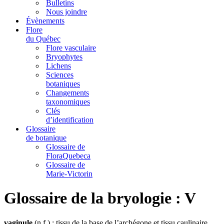
Bulletins
Nous joindre
Évènements
Flore
du Québec
Flore vasculaire
Bryophytes
Lichens
Sciences
botaniques
Changements
taxonomiques
Clés
d’identification
Glossaire
de botanique
Glossaire de
FloraQuebeca
Glossaire de
Marie-Victorin
Glossaire de la bryologie : V
vaginule
(n.f.) : tissu de la base de l’archégone et tissu caulinaire