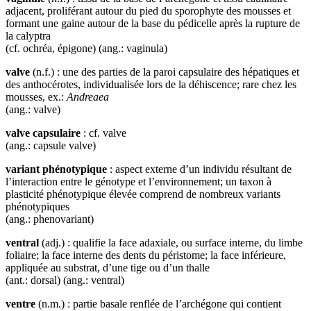
adjacent, proliférant autour du pied du sporophyte des mousses et
formant une gaine autour de la base du pédicelle après la rupture de
la calyptra
(cf. ochréa, épigone) (ang.: vaginula)
valve
(n.f.) : une des parties de la paroi capsulaire des hépatiques et
des anthocérotes, individualisée lors de la déhiscence; rare chez les
mousses, ex.:
Andreaea
(ang.: valve)
valve capsulaire
: cf. valve
(ang.: capsule valve)
variant phénotypique
: aspect externe d’un individu résultant de
l’interaction entre le génotype et l’environnement; un taxon à
plasticité phénotypique élevée comprend de nombreux variants
phénotypiques
(ang.: phenovariant)
ventral
(adj.) : qualifie la face adaxiale, ou surface interne, du limbe
foliaire; la face interne des dents du péristome; la face inférieure,
appliquée au substrat, d’une tige ou d’un thalle
(ant.: dorsal) (ang.: ventral)
ventre
(n.m.) : partie basale renflée de l’archégone qui contient