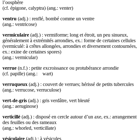
l’oosphère
(cf. épigone, calyptra) (ang.: venter)
ventru
(adj.) : renflé, bombé comme un ventre
(ang.: ventricose)
vermiculaire
(adj.) : vermiforme; long et étroit, un peu sinueux,
généralement à extrémités arrondies, ex.: forme de certaines cellules
(vermiculé: à crêtes allongées, arrondies et diversement contournées,
ex.: exine de certaines spores)
(ang.: vermicular)
verrue
(n.f.) : petite excroissance ou protubérance arrondie
(cf. papille) (ang.: wart)
verruqueux
(adj.) : couvert de verrues; hérissé de petits tubercules
(ang.: verrucose, verruculose)
vert-de-gris
(adj.) : gris verdâtre, vert bleuté
(ang.: aeruginose)
verticillé
(adj.) : disposé en cercle autour d’un axe, ex.: arrangement
des feuilles ou des rameaux
(ang.: whorled, verticillate)
vésiculaire
(adj.) : à vésicules