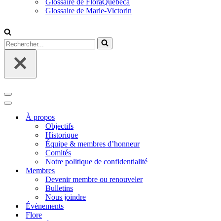
Glossaire de FloraQuebeca
Glossaire de Marie-Victorin
Rechercher...
Menu
de
Menu
navigation
de
À propos
navigation
Objectifs
Historique
Équipe & membres d’honneur
Comités
Notre politique de confidentialité
Membres
Devenir membre ou renouveler
Bulletins
Nous joindre
Évènements
Flore