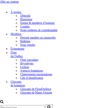
Aller au contenu
À propos
Objectifs
Historique
Équipe & membres d’honneur
Comités
Notre politique de confidentialité
Membres
Devenir membre ou renouveler
Bulletins
Nous joindre
Évènements
Flore
du Québec
Flore vasculaire
Bryophytes
Lichens
Sciences botaniques
Changements taxonomiques
Clés d’identification
Glossaire
de botanique
Glossaire de FloraQuebeca
Glossaire de Marie-Victorin
Rechercher...